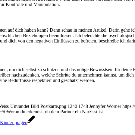
 für Kontrolle und Manipulation.
n auf dich haben kann? Dann schau in meinen Artikel. Darin gehe ich d
schlichen Beziehungen beeinflussen. Ich beleuchte die psychologische
nd dich von den negativen Einflüssen zu befreien, beschreibe ich dari
nen, um dich selbst zu schützen und das nötige Bewusstsein für deine Be
darüber nachzudenken, welche Schritte du unternehmen kannst, um dich 
eine Bedürfnisse respektiert und geschätzt werden.
eiss-Umrandet-Bild-Postkarte.png
1240
1748
Jennyfer Wörner
https:
9:50
Woran du erkennst, ob dein Partner ein Narzisst ist