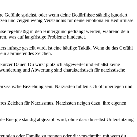
e Gefühle sprichst, oder wenn deine Bedürfnisse ständig ignoriert
etzen und zeigen wenig Verständnis für deine emotionalen Bedürfnisse.
fnisse regelmäßig in den Hintergrund gedrängt werden, während dein
en, was auf langfristige Probleme hindeutet.
ners infrage gestellt wird, ist eine häufige Taktik. Wenn du das Gefühl
s ein alarmierendes Zeichen.
 kurzer Dauer. Du wirst plötzlich abgewertet und erhältst keine
wunderung und Abwertung sind charakteristisch für narzisstische
arzisstische Beziehung sein. Narzissten fühlen sich oft überlegen und
eres Zeichen für Narzissmus. Narzissten neigen dazu, ihre eigenen
ale Energie ständig abgezapft wird, ohne dass du selbst Unterstützung
Freunden oder Familie zu trennen oder dir vorschreibt, mit wem du