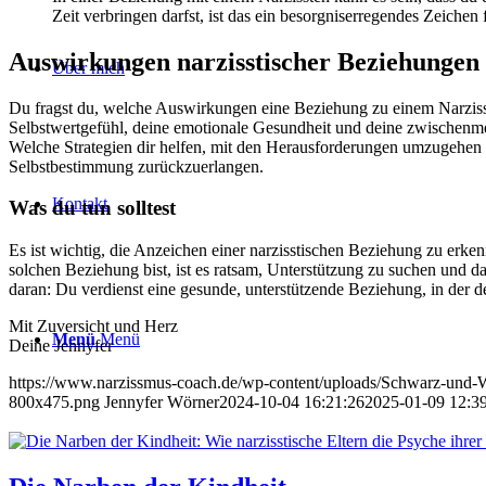
Zeit verbringen darfst, ist das ein besorgniserregendes Zeichen
Auswirkungen narzisstischer Beziehungen
Über mich
Du fragst du, welche Auswirkungen eine Beziehung zu einem Narzisste
Selbstwertgefühl, deine emotionale Gesundheit und deine zwischenmen
Welche Strategien dir helfen, mit den Herausforderungen umzugehen u
Selbstbestimmung zurückzuerlangen.
Kontakt
Was du tun solltest
Es ist wichtig, die Anzeichen einer narzisstischen Beziehung zu erken
solchen Beziehung bist, ist es ratsam, Unterstützung zu suchen und 
daran: Du verdienst eine gesunde, unterstützende Beziehung, in der d
Mit Zuversicht und Herz
Menü
Menü
Deine Jennyfer
https://www.narzissmus-coach.de/wp-content/uploads/Schwarz-und-W
800x475.png
Jennyfer Wörner
2024-10-04 16:21:26
2025-01-09 12:3