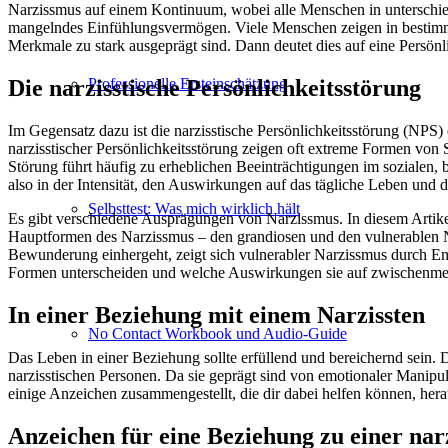
Narzissmus auf einem Kontinuum, wobei alle Menschen in unterschie
mangelndes Einfühlungsvermögen. Viele Menschen zeigen in bestimmte
Merkmale zu stark ausgeprägt sind. Dann deutet dies auf eine Persönli
Professionelle Ersteinschätzung
Die narzisstische Persönlichkeitsstörung
Im Gegensatz dazu ist die narzisstische Persönlichkeitsstörung (NPS)
narzisstischer Persönlichkeitsstörung zeigen oft extreme Formen von 
Störung führt häufig zu erheblichen Beeinträchtigungen im sozialen,
also in der Intensität, den Auswirkungen auf das tägliche Leben und
Selbsttest: Was mich wirklich hält
Es gibt verschiedene Ausprägungen von Narzissmus. In diesem Artike
Hauptformen des Narzissmus – den grandiosen und den vulnerablen N
Bewunderung einhergeht, zeigt sich vulnerabler Narzissmus durch Emp
Formen unterscheiden und welche Auswirkungen sie auf zwischenmens
In einer Beziehung mit einem Narzissten
No Contact Workbook und Audio-Guide
Das Leben in einer Beziehung sollte erfüllend und bereichernd sein. 
narzisstischen Personen. Da sie geprägt sind von emotionaler Manipu
einige Anzeichen zusammengestellt, die dir dabei helfen können, herau
Anzeichen für eine Beziehung zu einer narz