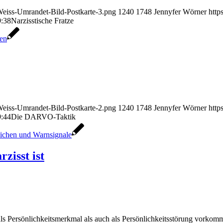
eiss-Umrandet-Bild-Postkarte-3.png
1240
1748
Jennyfer Wörner
http
9:38
Narzisstische Fratze
eiss-Umrandet-Bild-Postkarte-2.png
1240
1748
Jennyfer Wörner
http
9:44
Die DARVO-Taktik
zisst ist
 Persönlichkeitsmerkmal als auch als Persönlichkeitsstörung vorkommt.