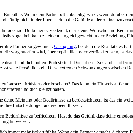
n Empathie. Wenn dein Partner oft unbeteiligt wirkt, wenn du über dein
ind häufig nicht in der Lage, sich in die Gefühle anderer hineinzuvers
um ihn oder sie. Du bemerkst vielleicht, dass deine Wünsche und Bedür
Selbstbezogenheit kann zu einem Ungleichgewicht in der Beziehung führ
er ihre Partner zu gewinnen.
Gaslighting
, bei dem die Realität des Part
wenn dir vorgeworfen wird, überempfindlich oder verrückt zu sein, ist da
alisiert und dich auf ein Podest stellt. Doch dieser Zustand ist oft von
arzisstische Persönlichkeit. Diese extremen Schwankungen zwischen Be
 herabgesetzt, kritisiert oder beschämt? Das kann ein Hinweis auf eine n
nstrieren und dich kleinzuhalten.
hne deine Meinung oder Bedürfnisse zu berücksichtigen, ist das ein weit
 wie ihre Entscheidungen andere beeinflussen.
en Bedürfnisse zu befriedigen. Hast du das Gefühl, dass deine emotion
ehung hinweisen.
dich immer mehr isoliert fühlst. Wenn dein Partner versucht, dich von 