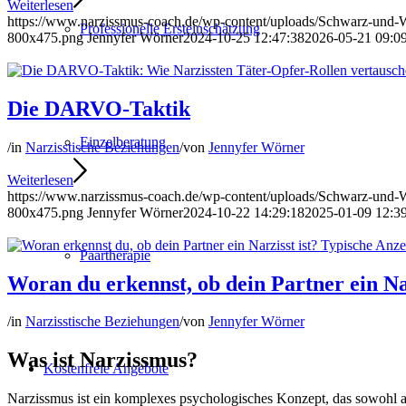
Weiterlesen
https://www.narzissmus-coach.de/wp-content/uploads/Schwarz-und-W
Professionelle Ersteinschätzung
800x475.png
Jennyfer Wörner
2024-10-25 12:47:38
2026-05-21 09:0
Die DARVO-Taktik
Einzelberatung
/
in
Narzisstische Beziehungen
/
von
Jennyfer Wörner
Weiterlesen
https://www.narzissmus-coach.de/wp-content/uploads/Schwarz-und-W
800x475.png
Jennyfer Wörner
2024-10-22 14:29:18
2025-01-09 12:3
Paartherapie
Woran du erkennst, ob dein Partner ein Nar
/
in
Narzisstische Beziehungen
/
von
Jennyfer Wörner
Was ist Narzissmus?
Kostenfreie Angebote
Narzissmus ist ein komplexes psychologisches Konzept, das sowohl als