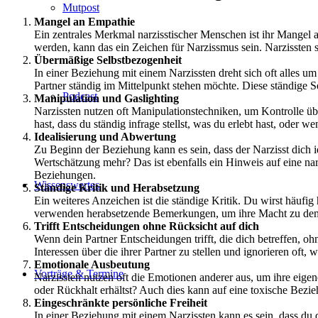
Mutpost
Mangel an Empathie
Ein zentrales Merkmal narzisstischer Menschen ist ihr Mangel a
werden, kann das ein Zeichen für Narzissmus sein. Narzissten s
Übermäßige Selbstbezogenheit
In einer Beziehung mit einem Narzissten dreht sich oft alles 
Partner ständig im Mittelpunkt stehen möchte. Diese ständige 
Podcast
Manipulation und Gaslighting
Narzissten nutzen oft Manipulationstechniken, um Kontrolle üb
hast, dass du ständig infrage stellst, was du erlebt hast, oder 
Idealisierung und Abwertung
Zu Beginn der Beziehung kann es sein, dass der Narzisst dich ide
Wertschätzung mehr? Das ist ebenfalls ein Hinweis auf eine n
Beziehungen.
Wissenswertes
Ständige Kritik und Herabsetzung
Ein weiteres Anzeichen ist die ständige Kritik. Du wirst häufig
verwenden herabsetzende Bemerkungen, um ihre Macht zu demo
Trifft Entscheidungen ohne Rücksicht auf dich
Wenn dein Partner Entscheidungen trifft, die dich betreffen, o
Interessen über die ihrer Partner zu stellen und ignorieren oft,
Emotionale Ausbeutung
Vorträge & Termine
Narzissten nutzen oft die Emotionen anderer aus, um ihre eigen
oder Rückhalt erhältst? Auch dies kann auf eine toxische Bezi
Eingeschränkte persönliche Freiheit
In einer Beziehung mit einem Narzissten kann es sein, dass du 