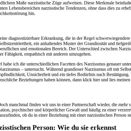
dlichem Maße narzisstische Züge aufweisen. Diese Merkmale beinhalt
n Lebensbereichen narzisstische Tendenzen, ohne dass dies zu erhebl
chkeitsstörung hin.
 eine diagnostizierbare Erkrankung, die in der Regel schwerwiegendere
Selbstzentriertheit, ein anhaltendes Muster der Grandiosität und tief
 beruflichen und emotionalen Bereich. Der Unterschied zwischen Narzis
 der Fähigkeit, empathisch mit anderen umzugehen.
l habe ich die unterschiedlichen Facetten des Narzissmus genauer unt
arzissmus – untersucht. Während grandioser Narzissmus oft mit Selbs
findlichkeit, Unsicherheit und ein tiefes Bedürfnis nach Bestätigung.
chliche Beziehungen haben können, dann klick hier und lies meinen A
Doch manchmal finden wir uns in einer Partnerschaft wieder, die mehr 
lation, psychischer und körperlicher Gewalt und häufig zu einer verze
szufinden, ob du in einer Beziehung mit einer narzisstischen Person st
isstischen Person: Wie du sie erkennst