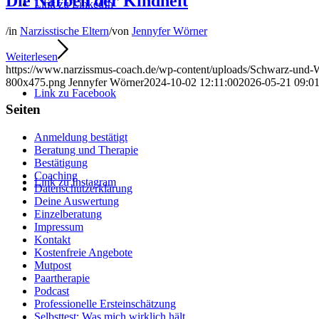
Die Narben der Kindheit
Link zu LinkedIn
/
in
Narzisstische Eltern
/
von
Jennyfer Wörner
Weiterlesen
https://www.narzissmus-coach.de/wp-content/uploads/Schwarz-und-W
800x475.png
Jennyfer Wörner
2024-10-02 12:11:00
2026-05-21 09:01
Link zu Facebook
Seiten
Anmeldung bestätigt
Beratung und Therapie
Bestätigung
Coaching
Link zu Instagram
Datenschutzerklärung
Deine Auswertung
Einzelberatung
Impressum
Kontakt
Kostenfreie Angebote
Mutpost
Paartherapie
Podcast
Professionelle Ersteinschätzung
Selbsttest: Was mich wirklich hält