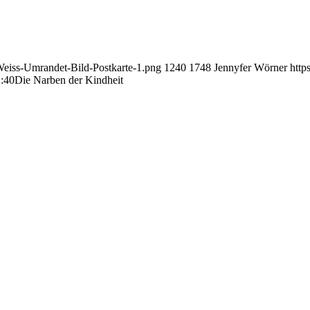
eiss-Umrandet-Bild-Postkarte-1.png
1240
1748
Jennyfer Wörner
http
:40
Die Narben der Kindheit